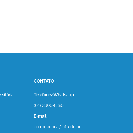
CONTATO
sitária
Telefone/Whatsapp:
(64) 3606-8385
E-mail:
corregedoria@ufj.edu.br