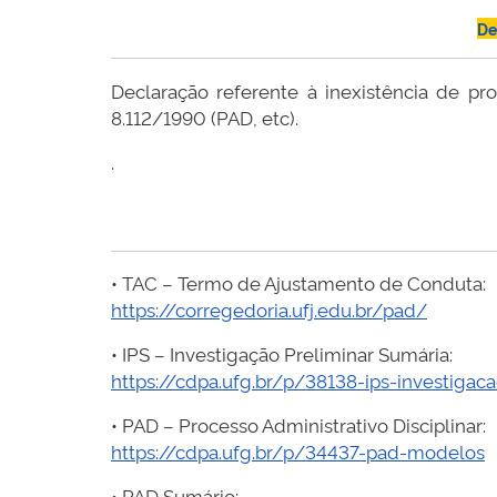
De
Declaração referente à inexistência de pro
8.112/1990 (PAD, etc).
.
• TAC – Termo de Ajustamento de Conduta:
https://corregedoria.ufj.edu.br/pad/
• IPS – Investigação Preliminar Sumária:
https://cdpa.ufg.br/p/38138-ips-investigac
• PAD – Processo Administrativo Disciplinar:
https://cdpa.ufg.br/p/34437-pad-modelos
• PAD Sumário: