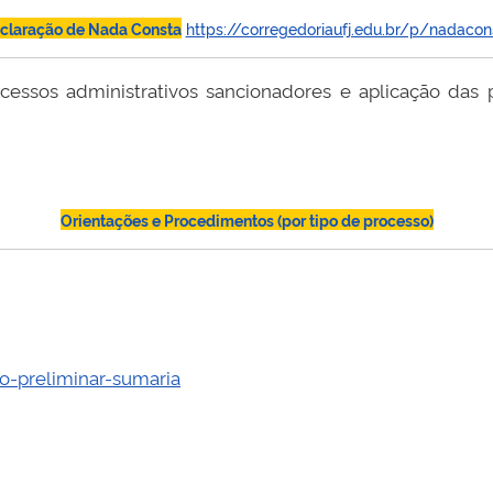
claração de Nada Consta
https://corregedoriaufj.edu.br/p/nadacon
cessos administrativos sancionadores e aplicação das p
Orientações e Procedimentos (por tipo de processo)
ao-preliminar-sumaria