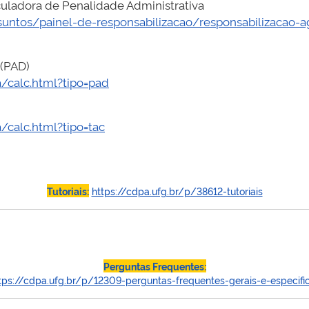
culadora de Penalidade Administrativa
suntos/painel-de-responsabilizacao/responsabilizacao-a
 (PAD)
a/calc.html?tipo=pad
/calc.html?tipo=tac
Tutoriais:
https://cdpa.ufg.br/p/38612-tutoriais
Perguntas Frequentes:
tps://cdpa.ufg.br/p/12309-perguntas-frequentes-gerais-e-especifi