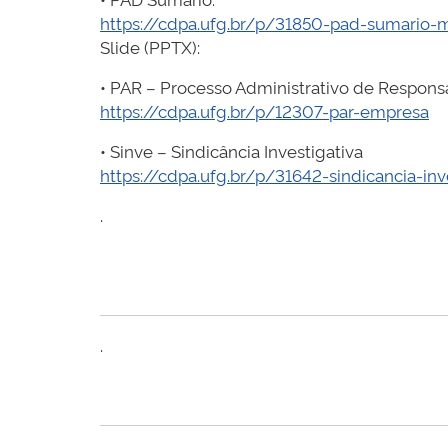
https://cdpa.ufg.br/p/31850-pad-sumario-
Slide (PPTX):
• PAR – Processo Administrativo de Respons
https://cdpa.ufg.br/p/12307-par-empresa
• Sinve – Sindicância Investigativa
https://cdpa.ufg.br/p/31642-sindicancia-in
.
.