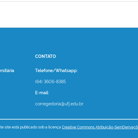
CONTATO
sitária
Telefone/Whatsapp:
(64) 3606-8385
E-mail:
corregedoria@ufj.edu.br
e site está publicado sob a licença
Creative Commons Atribuição-SemDerivaçõ