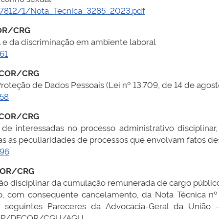
1/77812/1/Nota_Tecnica_3285_2023.pdf
OR/CRG
 e da discriminação em ambiente laboral
61
ICOR/CRG
Proteção de Dados Pessoais (Lei nº 13.709, de 14 de agos
358
ICOR/CRG
o de interessadas no processo administrativo disciplina
s as peculiaridades de processos que envolvam fatos des
296
COR/CRG
ão disciplinar da cumulação remunerada de cargo públic
ão, com consequente cancelamento, da Nota Técnica
os seguintes Pareceres da Advocacia-Geral da Uniã
GGP/DECOR/CGU/AGU