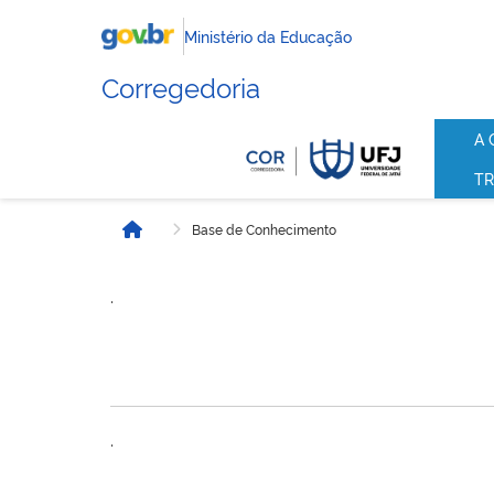
Ministério da Educação
Corregedoria
A 
TR
Base de Conhecimento
Início
.
.