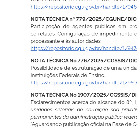
https://repositorio.cgu.gov.br/handle/1/946
NOTA TÉCNICA nº 779/2025/CGUNE/DI
Participação de agentes públicos em proc
correlatos. Configuração de impedimento q
processante e às autoridades.
https://repositorio.cgu.gov.br/handle/1/947
NOTA TÉCNICA No 776/2025/CGSSIS/D
Possibilidade de estruturação de uma unida
Instituições Federais de Ensino.
https://repositorio.cgu.gov.br/handle/1/95
NOTA TÉCNICA No 1907/2025/CGSSIS/
Esclarecimentos acerca do alcance do 8º, 
unidades setoriais de correição são priva
permanentes da administração pública federa
*Aguardando publicação oficial na Base de
.