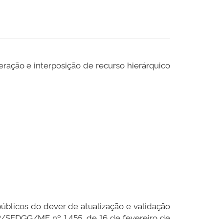
ração e interposição de recurso hierárquico
úblicos do dever de atualização e validação
P/SEDGG/ME nº 1.455, de 16 de fevereiro de