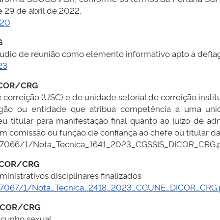
29 de abril de 2022.
520
G
áudio de reunião como elemento informativo apto a defla
23
ICOR/CRG
 correição (USC) e de unidade setorial de correição instit
órgão ou entidade que atribua competência a uma unid
u titular para manifestação final quanto ao juízo de adm
em comissão ou função de confiança ao chefe ou titular d
/1/77066/1/Nota_Tecnica_1641_2023_CGSSIS_DICOR_CRG.
ICOR/CRG
inistrativos disciplinares finalizados
m/1/77067/1/Nota_Tecnica_2418_2023_CGUNE_DICOR_CRG.
ICOR/CRG
 cunho sexual