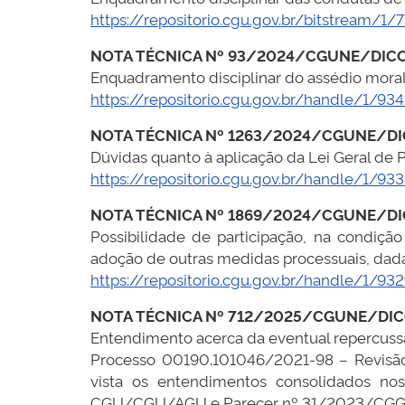
https://repositorio.cgu.gov.br/bitstream/
NOTA TÉCNICA Nº 93/2024/CGUNE/DIC
Enquadramento disciplinar do assédio moral
https://repositorio.cgu.gov.br/handle/1/934
NOTA TÉCNICA Nº 1263/2024/CGUNE/D
Dúvidas quanto à aplicação da Lei Geral de 
https://repositorio.cgu.gov.br/handle/1/93
NOTA TÉCNICA Nº 1869/2024/CGUNE/D
Possibilidade de participação, na condiçã
adoção de outras medidas processuais, dada
https://repositorio.cgu.gov.br/handle/1/93
NOTA TÉCNICA Nº 712/2025/CGUNE/DI
Entendimento acerca da eventual repercuss
Processo 00190.101046/2021-98 – Revis
vista os entendimentos consolidados n
CGU/CGU/AGU e Parecer nº 31/2023/C