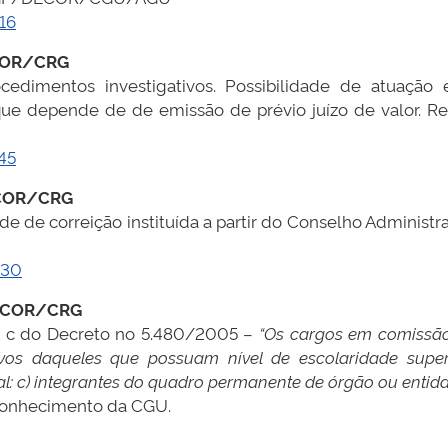
16
COR/CRG
edimentos investigativos. Possibilidade de atuação e
ue depende de de emissão de prévio juízo de valor. R
45
ICOR/CRG
de de correição instituída a partir do Conselho Adminis
030
DICOR/CRG
I, c do Decreto no 5.480/2005 –
“Os cargos em comissão 
tivos daqueles que possuam nível de escolaridade supe
l: c) integrantes do quadro permanente de órgão ou entid
 Conhecimento da CGU.