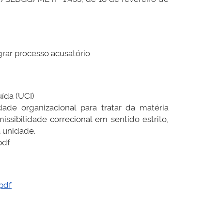
grar processo acusatório
uída (UCI)
ade organizacional para tratar da matéria
issibilidade correcional em sentido estrito,
a unidade.
pdf
pdf