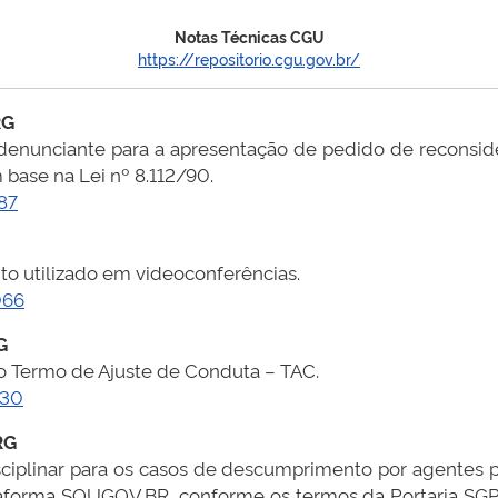
Notas Técnicas CGU
https://repositorio.cgu.gov.br/
RG
o denunciante para a apresentação de pedido de reconside
 base na Lei nº 8.112/90.
87
o utilizado em videoconferências.
066
G
o Termo de Ajuste de Conduta – TAC.
930
RG
isciplinar para os casos de descumprimento por agentes p
ataforma SOUGOV.BR, conforme os termos da Portaria SG