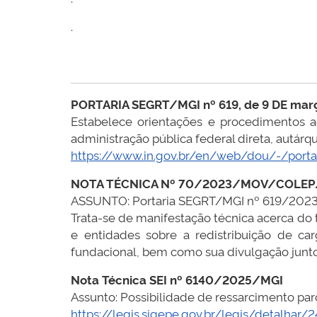
.
PORTARIA SEGRT/MGI nº 619, de 9 DE mar
Estabelece orientações e procedimentos a
administração pública federal direta, autárqu
https://www.in.gov.br/en/web/dou/-/port
NOTA TÉCNICA Nº 70/2023/MOV/COLE
ASSUNTO: Portaria SEGRT/MGI nº 619/2023 –
Trata-se de manifestação técnica acerca do
e entidades sobre a redistribuição de ca
fundacional, bem como sua divulgação junto 
Nota Técnica SEI nº 6140/2025/MGI
Assunto: Possibilidade de ressarcimento parc
https://legis.sigepe.gov.br/legis/detalhar/