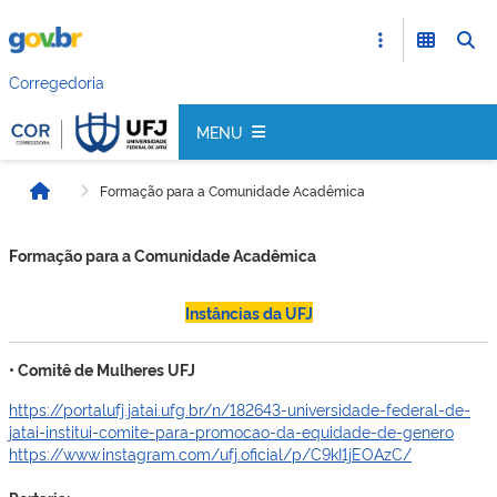
Corregedoria
MENU
Formação para a Comunidade Acadêmica
Início
Formação para a Comunidade Acadêmica
Instâncias da UFJ
• Comitê de Mulheres UFJ
https://portalufj.jatai.ufg.br/n/182643-universidade-federal-de-
jatai-institui-comite-para-promocao-da-equidade-de-genero
https://www.instagram.com/ufj.oficial/p/C9kI1jEOAzC/