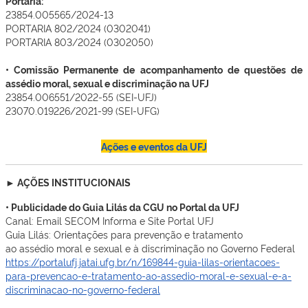
Portaria:
23854.005565/2024-13
PORTARIA 802/2024 (0302041)
PORTARIA 803/2024 (0302050)
• Comissão Permanente de acompanhamento de questões de
assédio moral, sexual e discriminação na UFJ
23854.006551/2022-55 (SEI-UFJ)
23070.019226/2021-99 (SEI-UFG)
Ações e eventos da UFJ
► AÇÕES INSTITUCIONAIS
• Publicidade do Guia Lilás da CGU no Portal da UFJ
Canal: Email SECOM Informa e Site Portal UFJ
Guia Lilás: Orientações para prevenção e tratamento
ao assédio moral e sexual e à discriminação no Governo Federal
https://portalufj.jatai.ufg.br/n/169844-guia-lilas-orientacoes-
para-prevencao-e-tratamento-ao-assedio-moral-e-sexual-e-a-
discriminacao-no-governo-federal