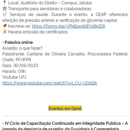
Local: Auditório do Direito – Campus Jatobá
Transporte para servidoras e colaboradoras
Serviços de saúde: Durante o evento, a GEAP oferecerá
aferição de pressão arterial e verificação de glicemia capilar.
Inscreva-se:
https://forms.gle/yPk8zwnb8Yxt8x216
Haverá emissão de certificados
• Palestra online
Assédio: o que fazer?
Palestrante: Carliane de Oliveira Carvalho, Procuradora Federal
Chefe, PF/IFPR
Data: 30/06/2023
Horário: 09h
Youtube UFJ
https://www.youtube.com/watch?v=x_CU-UDdi2k
.
Eventos em Geral
• IV Ciclo de Capacitação Continuada em Integridade Pública – A
jornada da denúncia de assédio: da Ouvidoria à Corregedoria