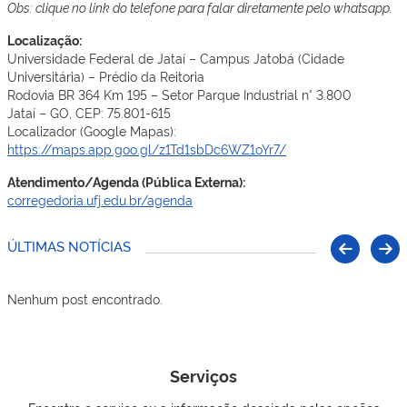
Obs: clique no link do telefone para falar diretamente pelo whatsapp.
Localização:
Universidade Federal de Jataí – Campus Jatobá (Cidade
Universitária) – Prédio da Reitoria
Rodovia BR 364 Km 195 – Setor Parque Industrial n° 3.800
Jataí – GO, CEP: 75.801-615
Localizador (Google Mapas):
https://maps.app.goo.gl/z1Td1sbDc6WZ1oYr7/
Atendimento/Agenda (Pública Externa):
corregedoria.ufj.edu.br/agenda
ÚLTIMAS NOTÍCIAS
Nenhum post encontrado.
Serviços