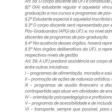
Art. 58. O corpo discente da UFJ é constituído
§1º O(A) estudante regular é aquele(a) vin
graduação e nos cursos e programas de pós
§ 2º Estudante especial é aquele(a) inscrito(a
§ 3º O corpo discente será representado por 
Pós-Graduandos (APG) da UFJ; e, no nível adm
discentes de programas de pós-graduação.
§ 4º Na ausência desses órgãos, haverá repres
§ 5º Nos órgãos deliberativos da UFJ, a repr
respectivos níveis de gestão.
Art. 59. A UFJ prestará assistência ao corp
entre outras iniciativas:
I – programas de alimentação, moradia e saú
II – promoção de ações de natureza artística, c
III – programas de auxílio financeiro a d
contrapartida seja atuar em atividades de ensin
IV – orientação psicopedagógica e profissiona
V – programas de acessibilidade e de inclusão
VI – transporte, sempre que possível, para a 