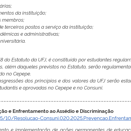
árias;
entos da instituição;
us membros;
e terceiros postos a serviço da instituição;
dêmicas e administrativas;
iversitária.
 58 do Estatuto da UFJ, é constituído por
estudantes regular
tes, além daqueles previstos no Estatuto, serão
regulamentad
do no Cepepe.
ransgressões dos princípios e dos valores da UFJ
serão esta
studantis e aprovadas no Cepepe e no Consuni.
__________________________________________________
ão e Enfrentamento ao Assédio e Discriminação
25/10/Resolucao-Consuni.020.2025.Prevencao.Enfrentam
olvimento e implementação de ações permanentes de educa