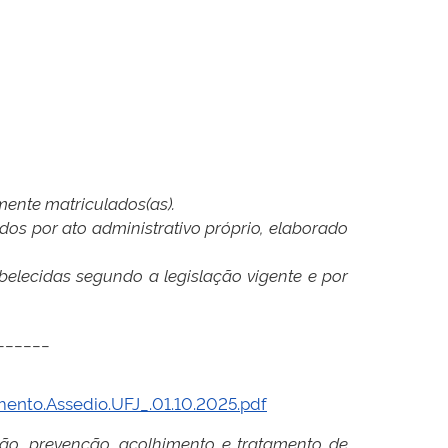
mente matriculados(as).
os por ato administrativo próprio, elaborado
belecidas segundo a legislação vigente e por
______
ento.Assedio.UFJ_.01.10.2025.pdf
ção, prevenção, acolhimento e tratamento de