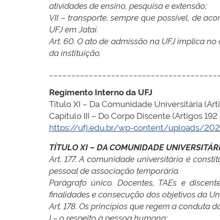
atividades de ensino, pesquisa e extensão;
VII – transporte, sempre que possível, de a
UFJ em Jataí.
Art. 60. O ato de admissão na UFJ implica no 
da instituição.
______________________________________
Regimento Interno da UFJ
Título XI – Da Comunidade Universitária (Arti
Capítulo III – Do Corpo Discente (Artigos 192 
https://ufj.edu.br/wp-content/uploads/
TÍTULO XI – DA COMUNIDADE UNIVERSITÁR
Art. 177. A comunidade universitária é consti
pessoal de associação temporária.
Parágrafo único. Docentes, TAEs e discente
finalidades e consecução dos objetivos da Un
Art. 178. Os princípios que regem a conduta d
I – o respeito à pessoa humana;