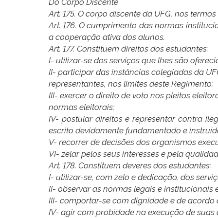
Do Corpo Discente
Art. 175. O corpo discente da UFG, nos termos 
Art. 176. O cumprimento das normas instituci
a cooperação ativa dos alunos.
Art. 177. Constituem direitos dos estudantes:
I- utilizar-se dos serviços que lhes são oferec
II- participar das instâncias colegiadas da UF
representantes, nos limites deste Regimento;
III- exercer o direito de voto nos pleitos elei
normas eleitorais;
IV- postular direitos e representar contra 
escrito devidamente fundamentado e instruíd
V- recorrer de decisões dos organismos execut
VI- zelar pelos seus interesses e pela qualid
Art. 178. Constituem deveres dos estudantes:
I- utilizar-se, com zelo e dedicação, dos serv
II- observar as normas legais e institucionais 
III- comportar-se com dignidade e de acordo c
IV- agir com probidade na execução de suas a