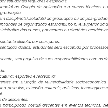
 por estudantes regulares e especiais.
culado(a) ao Colégio de Aplicação e a cursos técnicos ou
-graduação.
) em disciplina(s) isolada(s) da graduação ou da pós-gradua
entidades de organização estudantil; no nível superior da
inistrativo dos cursos, por centros ou diretórios acadêmic
entante eleito(a) por seus pares.
esentação dos(as) estudantes será escolhida por processo
o discente, sem prejuízo de suas responsabilidades com 
de;
ultural, esportiva e recreativa;
iscentes em situação de vulnerabilidade socioeconômica
o, pesquisa, extensão, culturais, artísticas, tecnológicas e
l;
 de deficientes;
participação dos(as) discentes em eventos técnicos, cient