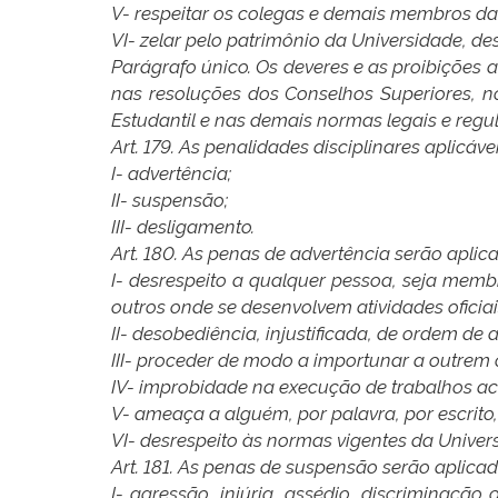
V- respeitar os colegas e demais membros da
VI- zelar pelo patrimônio da Universidade, 
Parágrafo único. Os deveres e as proibições 
nas resoluções dos Conselhos Superiores, n
Estudantil e nas demais normas legais e regu
Art. 179. As penalidades disciplinares aplicá
I- advertência;
II- suspensão;
III- desligamento.
Art. 180. As penas de advertência serão aplic
I- desrespeito a qualquer pessoa, seja memb
outros onde se desenvolvem atividades oficiai
II- desobediência, injustificada, de ordem de
III- proceder de modo a importunar a outrem
IV- improbidade na execução de trabalhos a
V- ameaça a alguém, por palavra, por escrito
VI- desrespeito às normas vigentes da Univer
Art. 181. As penas de suspensão serão aplica
I- agressão, injúria, assédio, discriminaçã