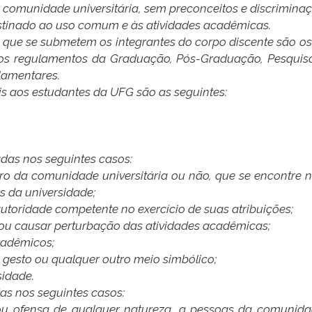
 comunidade universitária, sem preconceitos e discriminaç
destinado ao uso comum e às atividades acadêmicas.
a que se submetem os integrantes do corpo discente são os 
os regulamentos da Graduação, Pós-Graduação, Pesquisa 
lamentares.
veis aos estudantes da UFG são as seguintes:
adas nos seguintes casos:
ro da comunidade universitária ou não, que se encontre n
s da universidade;
 autoridade competente no exercício de suas atribuições;
 ou causar perturbação das atividades acadêmicas;
cadêmicos;
, gesto ou qualquer outro meio simbólico;
sidade.
das nos seguintes casos:
o ou ofensa de qualquer natureza, a pessoas da comunida