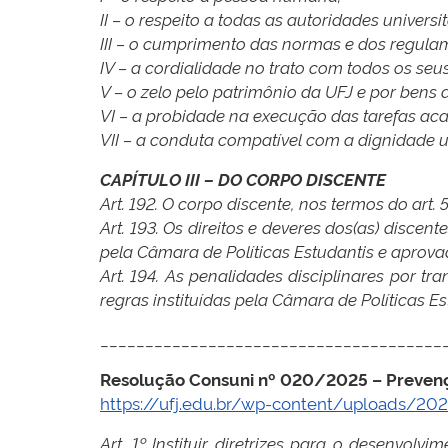
II – o respeito a todas as autoridades universit
III – o cumprimento das normas e dos regulam
IV – a cordialidade no trato com todos os se
V – o zelo pelo patrimônio da UFJ e por bens d
VI – a probidade na execução das tarefas aca
VII – a conduta compatível com a dignidade un
CAPÍTULO III – DO CORPO DISCENTE
Art. 192. O corpo discente, nos termos do art.
Art. 193. Os direitos e deveres dos(as) discen
pela Câmara de Políticas Estudantis
e aprova
Art. 194. As penalidades disciplinares por t
regras instituídas pela Câmara de
Políticas E
______________________________________
Resolução Consuni nº 020/2025 – Prevenç
https://ufj.edu.br/wp-content/uploads/20
Art. 1º Instituir diretrizes para o desenv