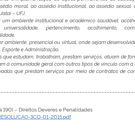
édio moral, ao assédio institucional, ao assédio sexual,
ataí – UFJ.
er um ambiente institucional e acadêmico saudável, acolh
universalidade, pertencimento, acolhimento, comu
lidade.
ambiente, presencial ou virtual, onde sejam desenvolvida
, Esporte e Administração.
oas que estudam, trabalham, prestam serviços, atuam de f
çam à comunidade geral com outros tipos de vínculo com a 
 privadas que prestam serviços por meio de contratos de 
__________________________________________________
 a 190) – Direitos Deveres e Penalidades
o/RESOLUCAO-3CO-01-2015.pdf