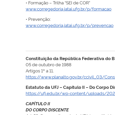
• Formação – Trilha “SEI de COR”
www.corregedoria.jatai.ufg.br/p/formacao
• Prevenção:
www.corregedoria.jatai.ufg.br/p/prevencao
Constituição da República Federativa do Br
05 de outubro de 1988
Artigos 1º a 11.
https://www.planalto.gov.br/ccivil_03/Con
Estatuto da UFJ – Capítulo II – Do Corpo Di
https://ufj.edu.br/wp-content/uploads/
CAPÍTULO II
DO CORPO DISCENTE