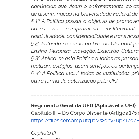
denúncias que visem o enfrentamento ao ass
de discriminação na Universidade Federal de J
§ 1º A Política possui o objetivo de promov
bases no compromisso institucional, 
resolutividade, confidencialidade e transversa
§ 2º Entende-se como âmbito da UFJ qualquer 
Ensino, Pesquisa, Inovação, Extensão, Cultura
§ 3º Aplica-se esta Política a todas as pess
realizam estágios, usam serviços, ou perten
§ 4º A Política inclui todas as instituições
outra forma de autorização pela UFJ.
______________________________________
Regimento Geral da UFG (Aplicável à UFJ)
Capítulo III – Do Corpo Discente (Artigos 175
https://files.cercomp.ufg.br/weby/up/1/
Capítulo III