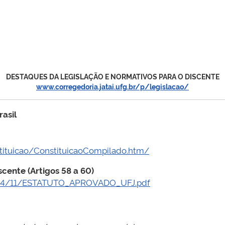
DESTAQUES DA LEGISLAÇÃO E NORMATIVOS PARA O DISCENTE
www.corregedoria.jatai.ufg.br/p/legislacao/
asil
stituicao/ConstituicaoCompilado.htm/
scente (Artigos 58 a 60)
2024/11/ESTATUTO_APROVADO_UFJ.pdf