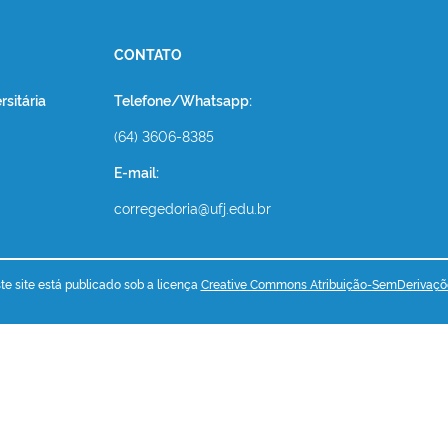
CONTATO
sitária
Telefone/Whatsapp:
(64) 3606-8385
E-mail:
corregedoria@ufj.edu.br
e site está publicado sob a licença
Creative Commons Atribuição-SemDerivaçõ